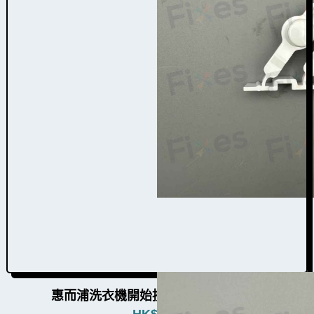
惠而浦洗衣機開始按鈕組件W009001a
HK$
380