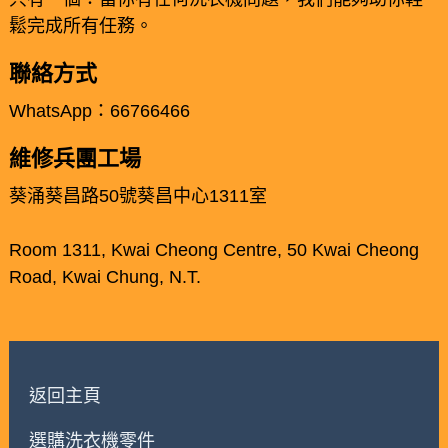
鬆完成所有任務。
聯絡方式
WhatsApp：66766466
維修兵團工場
葵涌葵昌路50號葵昌中心1311室
Room 1311, Kwai Cheong Centre, 50 Kwai Cheong
Road, Kwai Chung, N.T.
返回主頁
選購洗衣機零件