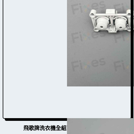
飛歌牌洗衣機全組面板按鈕W009006