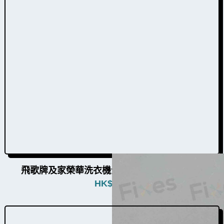
飛歌牌及家榮華洗衣機全組面板按鈕W009010
HK$
680