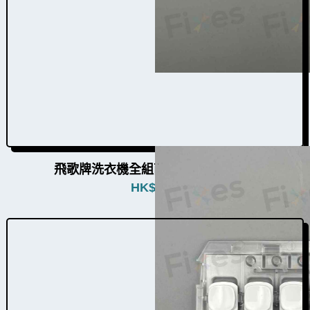
飛歌牌洗衣機全組面板按鈕W009003
HK$
680