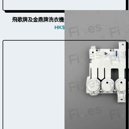
飛歌牌及金鼎牌洗衣機全組面板按鈕W009002
HK$
680