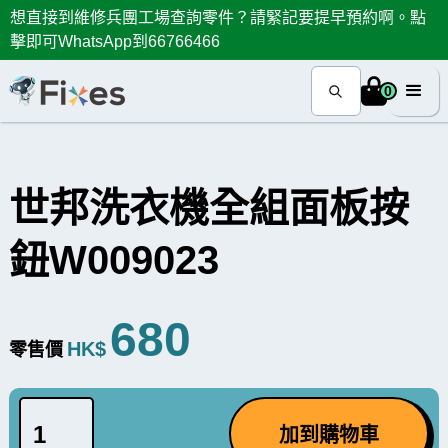
想直接到維修兵團工場查詢零件？請緊記要提早預約啊。點
擊即可WhatsApp到66766466
0
世邦洗衣機全組面板按
鈕W009023
680
HK$
零售價