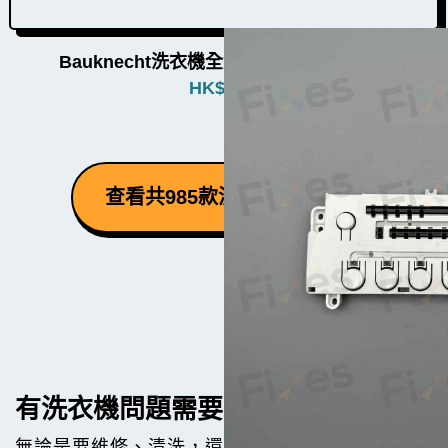
Bauknecht洗衣機全組面板按鈕W009015
HK$
780
查看共985款洗衣機零件 ⮕
有洗衣機問題需要幫手？
無論是要維修、清洗，還是買機，都歡迎隨時聯絡