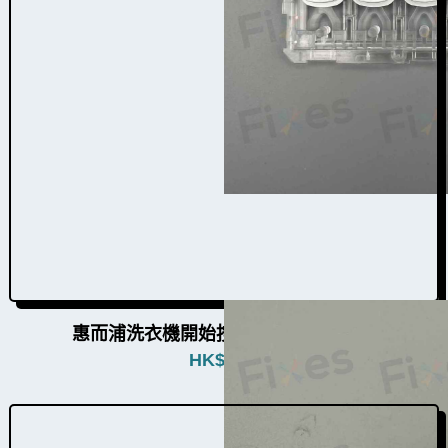
惠而浦洗衣機開始按鈕組件W009001d
HK$
580