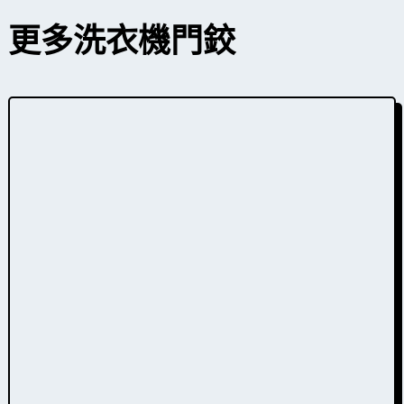
更多洗衣機
門鉸