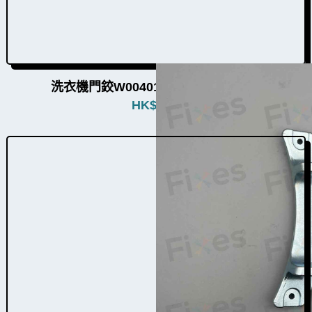
洗衣機門鉸W004011（5個品牌通用）
HK$
380