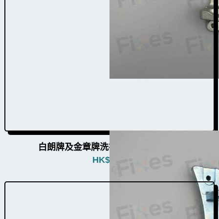
白朗牌及金章牌洗衣機門鉸W004006
HK$
480