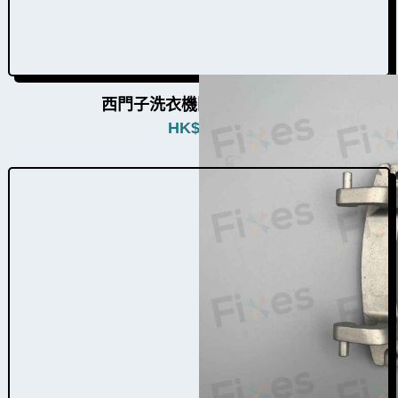
西門子洗衣機門鉸W004001
HK$
380