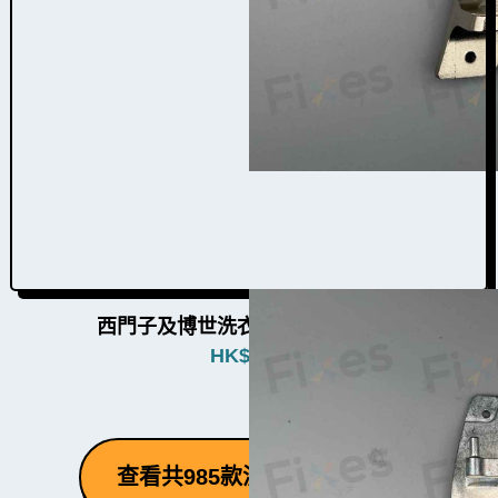
西門子及博世洗衣機門鉸W004013
HK$
480
查看共985款洗衣機零件 ⮕