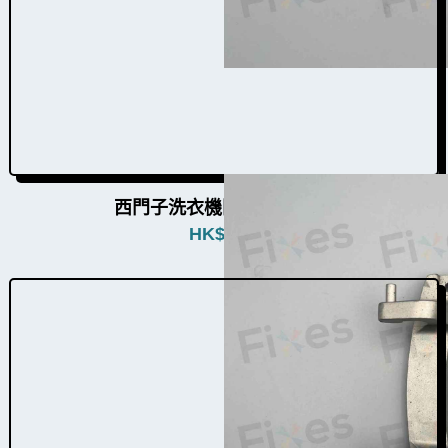
西門子洗衣機門鉸W004001
HK$
380