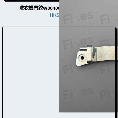
洗衣機門鉸W004009（4個品牌通用）
HK$
580