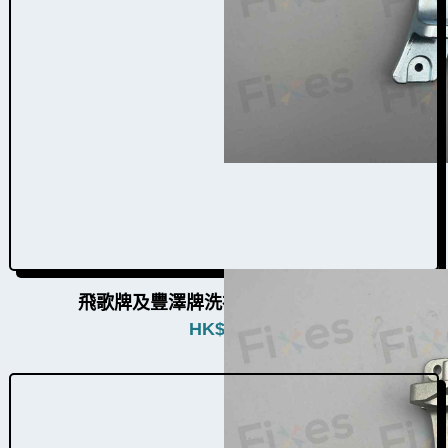
飛歌牌及豐澤牌洗衣機門鉸W004008
HK$
480