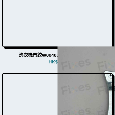
洗衣機門鉸W004011（5個品牌通用）
HK$
380