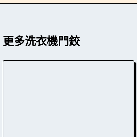
更多洗衣機
門鉸