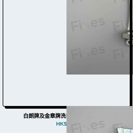
白朗牌及金章牌洗衣機門鉸W004006
HK$
480