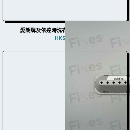
愛朗牌及依達時洗衣機提升器W031022
HK$
480