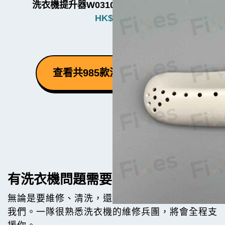
洗衣機提升器W031007（3個品牌通用）
HK$
580
查看共985款洗衣機零件 ⮕
有洗衣機問題需要幫手？
無論是要維修、清洗，還是買機，都歡迎隨時聯絡
我們。一隊很熟悉洗衣機的維修兵團，將會全程支