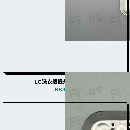
LG洗衣機提升器W031029
HK$
480