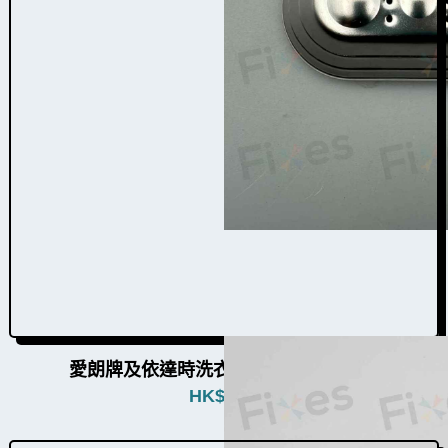
愛朗牌及依達時洗衣機提升器W031011
HK$
480