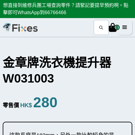
想直接到維修兵團工場查詢零件？請緊記要提早預約啊。點
擊即可WhatsApp到66766466
0
金章牌洗衣機提升器
W031003
280
HK$
零售價