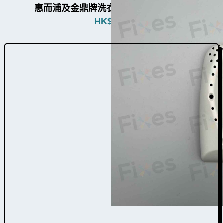
惠而浦及金鼎牌洗衣機提升器W031027
HK$
480