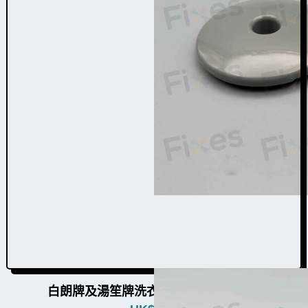
白朗牌及湯笙牌洗衣機啤鈴蓋W021003