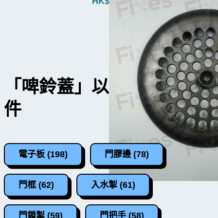
HK$
680
「啤鈴蓋」以外的洗衣機零
件
電子板 (198)
門膠邊 (78)
門框 (62)
入水掣 (61)
門鎖掣 (59)
門把手 (58)