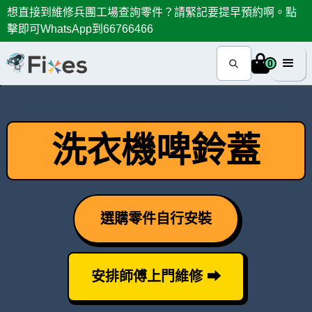
想直接到維修兵團工場查詢零件？請緊記要提早預約啊。點
擊即可WhatsApp到66766466
0
洗衣機啤鈴蓋
選購零件自行安裝
安排師傅上門維修 ⮕