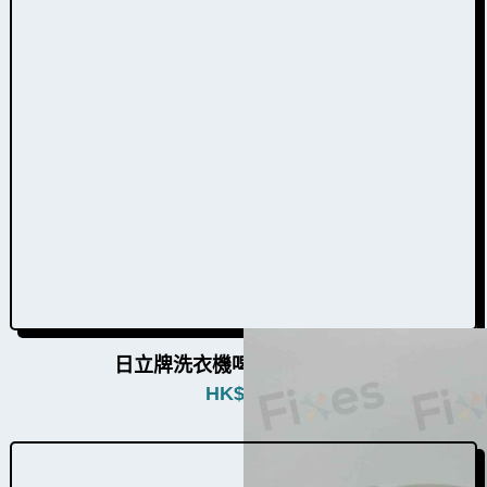
日立牌洗衣機啤鈴蓋W021001
HK$
198