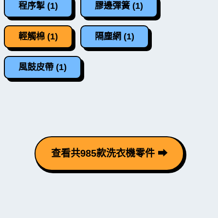
程序掣 (1)
膠邊彈簧 (1)
輕觸棉 (1)
隔塵網 (1)
風鼓皮帶 (1)
查看共985款洗衣機零件 ⮕