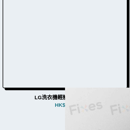
LG洗衣機輕觸棉W055001
HK$
180