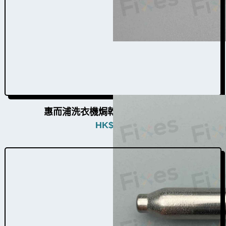
惠而浦洗衣機焗乾感溫掣W022005
HK$
680