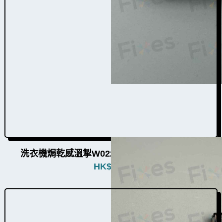
洗衣機焗乾感溫掣W022010（52個品牌通用）
HK$
480