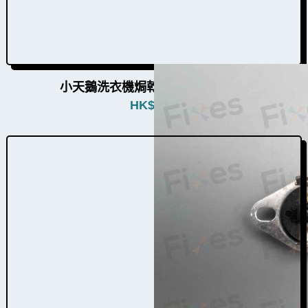
小天鵝洗衣機焗乾感溫掣W022008
HK$
580