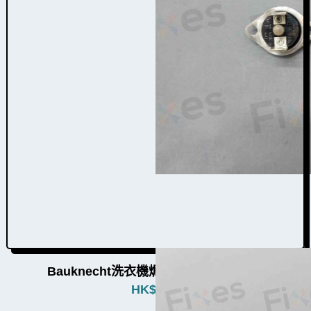
Bauknecht洗衣機焗乾感溫掣W022006
HK$
880