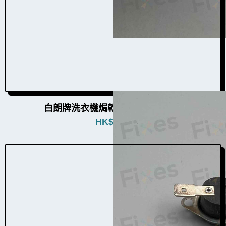
白朗牌洗衣機焗乾感溫掣W022007
HK$
680