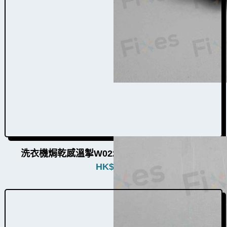
洗衣機焗乾感溫掣W022004（11個品牌通用）
HK$
480