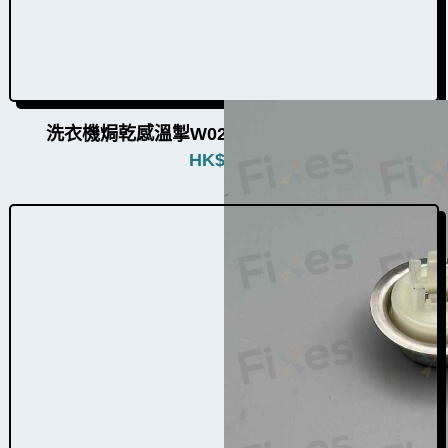
洗衣機焗乾感溫掣W022002（7個品牌通用）
HK$
680