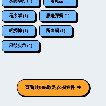
水閥摩打 (1)
消耗品 (1)
程序掣 (1)
膠邊彈簧 (1)
輕觸棉 (1)
隔塵網 (1)
風鼓皮帶 (1)
查看共985款洗衣機零件 ⮕