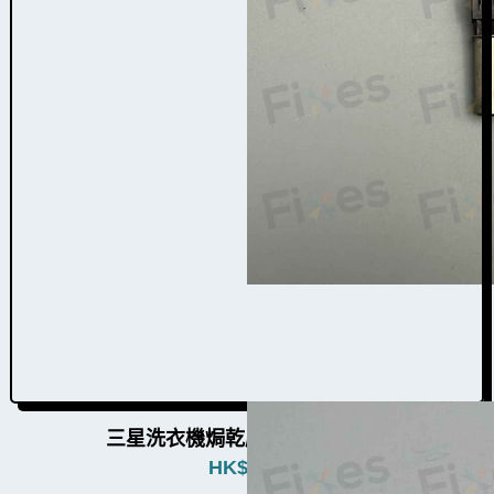
三星洗衣機焗乾感溫掣W022003
HK$
780