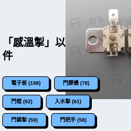
「感溫掣」以外的洗衣機零
件
電子板 (198)
門膠邊 (78)
門框 (62)
入水掣 (61)
門鎖掣 (59)
門把手 (58)