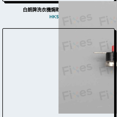
白朗牌洗衣機焗乾感溫掣W022009
HK$
780