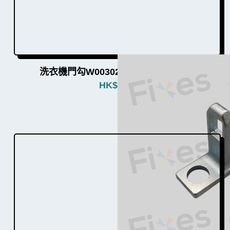
洗衣機門勾W003026（4個品牌通用）
HK$
280