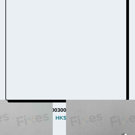
洗衣機門勾W003005a（3個品牌通用）
HK$
380