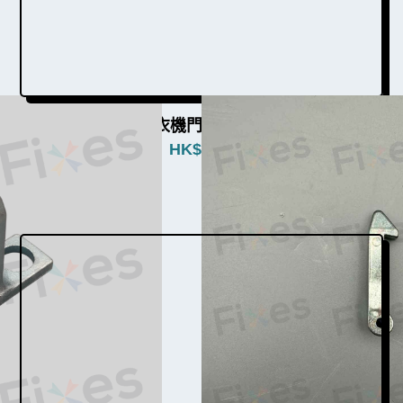
LG洗衣機門勾W003011
HK$
380