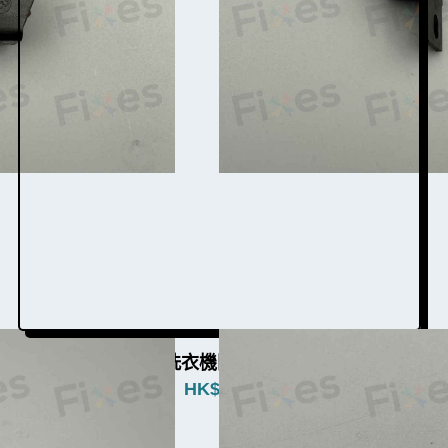
飛歌牌洗衣機門勾W003025
HK$
380