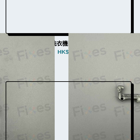
西門子洗衣機門勾W003002
HK$
280