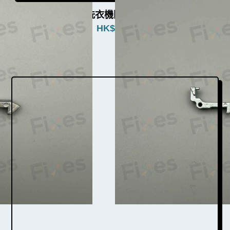
白朗牌洗衣機門勾W003004
HK$
380