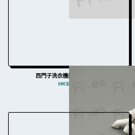
西門子洗衣機門勾W003001
HK$
380