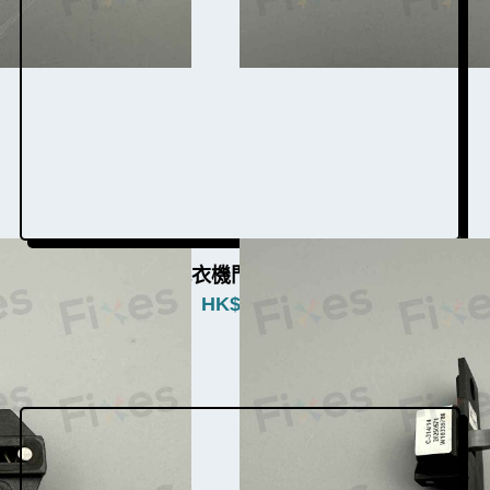
惠而浦洗衣機門勾W003013b
HK$
380