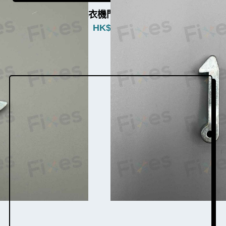
白朗牌洗衣機門勾W003005b
HK$
380