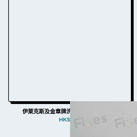
伊萊克斯及金章牌洗衣機門勾W003008
HK$
580