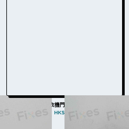
LG洗衣機門勾W003003
HK$
250