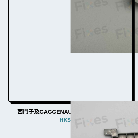
西門子及GAGGENAU洗衣機門勾W003012
HK$
480