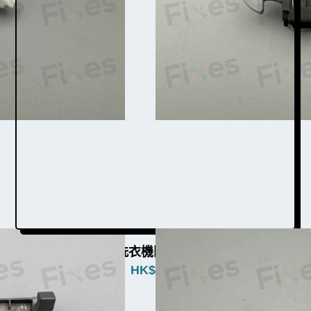
西門子洗衣機門勾W003017
HK$
480