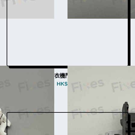
惠而浦洗衣機門勾W003013a
HK$
380