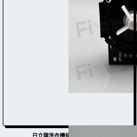
日立牌洗衣機排水泵W010018