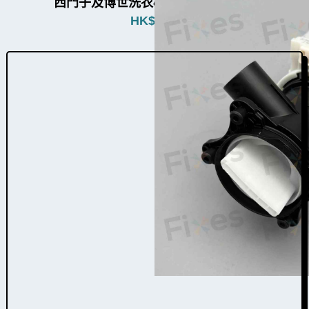
西門子及博世洗衣機排水泵W010015
HK$
880