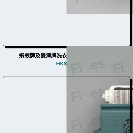
飛歌牌及豐澤牌洗衣機排水泵W010016a
HK$
680