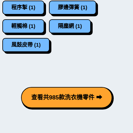
程序掣 (1)
膠邊彈簧 (1)
輕觸棉 (1)
隔塵網 (1)
風鼓皮帶 (1)
查看共985款洗衣機零件 ⮕