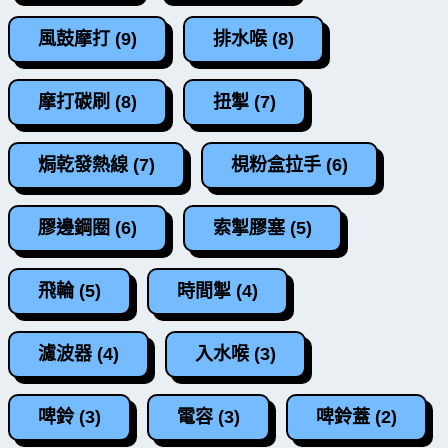
風鼓摩打 (9)
排水喉 (8)
摩打碳刷 (8)
扭掣 (7)
焗乾發熱線 (7)
梘粉盒拉手 (6)
膠邊鋼圈 (6)
索掣膠塞 (5)
飛輪 (5)
時間掣 (4)
濾波器 (4)
入水喉 (3)
啤鈴 (3)
電容 (3)
啤鈴蓋 (2)