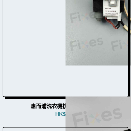
惠而浦洗衣機排水泵W010003
HK$
580