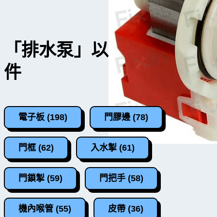
「排水泵」以外的洗衣機零
件
電子板 (198)
門膠邊 (78)
門框 (62)
入水掣 (61)
門鎖掣 (59)
門把手 (58)
機內喉管 (55)
皮帶 (36)