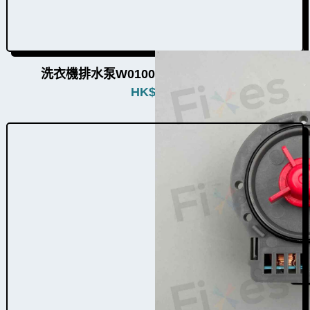
洗衣機排水泵W010001（86個品牌通用）
HK$
480