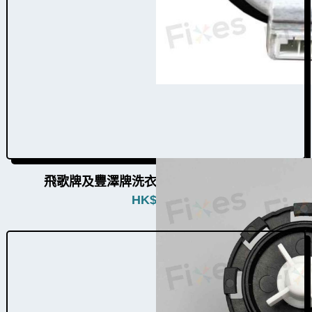
飛歌牌及豐澤牌洗衣機排水泵W010016b
HK$
680